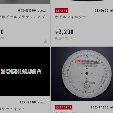
GSX-R1000 etc…
GSX1400 e
ENGINE
グホイールブラケットアダ
オイルフィルター
00
3,200
￥
20
税込￥3,520
GSX-R600 etc…
GSX-R1000 e
KITPARTS
ロケットキット