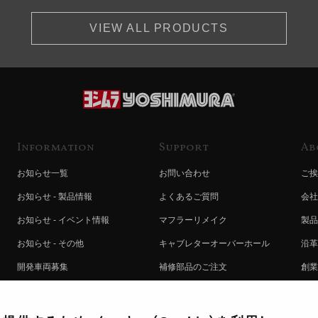
VIEW ALL PRODUCTS
Information
Support
Ab
お知らせ一覧
お問い合わせ
ご挨
お知らせ - 製品情報
よくあるご質問
会社
お知らせ - イベント情報
マフラーリメイク
製品
お知らせ - その他
キャブレターオーバーホール
沿革
開発車両募集
補修部品のご注文
創業
コラボレート自動販売機のご案内
オンライン保証登録
ヨシ
注文方法
製品に関する重要なお知らせ
提携