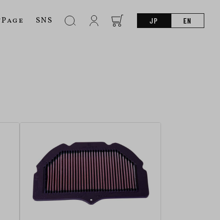
nPage
SNS
JP
EN