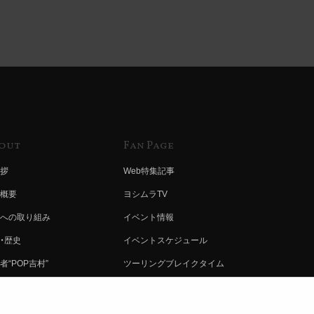
out
Fan Page
拶
Web特集記事
概要
ヨシムラTV
への取り組み
イベント情報
・歴史
イベントスケジュール
者“POP吉村”
ツーリングブレイクタイム
ムラ グループ
壁紙
会社募集
製品ポスター