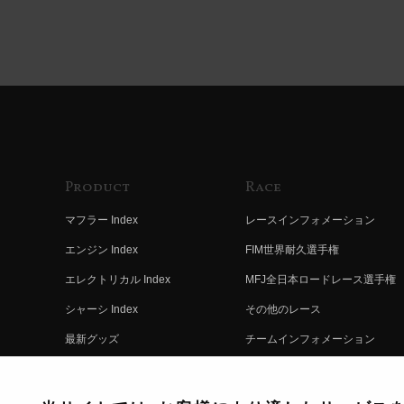
Product
Race
マフラー Index
レースインフォメーション
エンジン Index
FIM世界耐久選手権
エレクトリカル Index
MFJ全日本ロードレース選手権
シャーシ Index
その他のレース
最新グッズ
チームインフォメーション
キットパーツ
レースの歴史
コンプリート
レースムービー