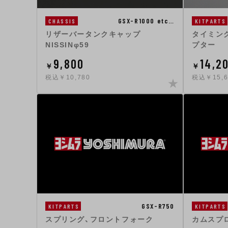
GSX-R1000 etc…
KITPARTS
CHASSIS
タイミン
リザーバータンクキャップ
プター
NISSINφ59
9,800
14,2
￥
￥
税込￥10,780
税込￥15,6
GSX-R750
KITPARTS
KITPARTS
スプリング、フロントフォーク
カムスプ