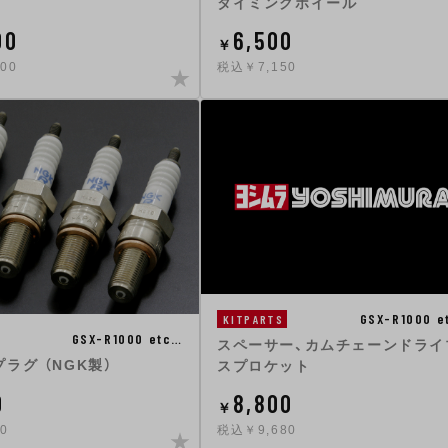
タイミングホイール
00
6,500
￥
00
税込￥7,150
GSX-R1000 e
KITPARTS
GSX-R1000 etc…
スペーサー、カムチェーンドライ
ラグ （NGK製）
スプロケット
0
8,800
￥
0
税込￥9,680