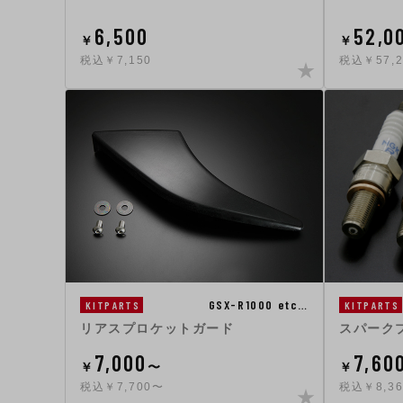
6,500
52,0
￥
￥
税込￥7,150
税込￥57,2
GSX-R1000 etc…
KITPARTS
KITPARTS
リアスプロケットガード
スパークプ
7,000
7,60
￥
〜
￥
税込￥7,700〜
税込￥8,36