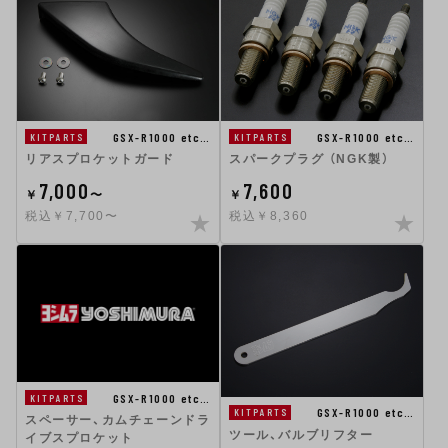
GSX-R1000 etc…
GSX-R1000 etc…
KITPARTS
KITPARTS
リアスプロケットガード
スパークプラグ （NGK製）
7,000
7,600
￥
〜
￥
税込￥7,700〜
税込￥8,360
GSX-R1000 etc…
KITPARTS
GSX-R1000 etc…
KITPARTS
スペーサー、カムチェーンドラ
ツール、バルブリフター
イブスプロケット