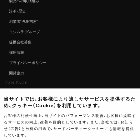
製品への取り組み
沿革・歴史
創業者“POP吉村”
ヨシムラ グループ
提携会社募集
採用情報
プライバシーポリシー
開発協力
Fan Page
Web特集記事
当サイトでは、お客様により適したサービスを提供するた
ヨシムラTV
め、クッキー（Cookie）を利用しています。
イベント情報
お客様の利便性向上、当サイトのパフォーマンス改善、お客様に提唱す
るサービスの向上、改善を目的としています。また、当社では、お知ら
イベントスケジュール
せ（広告）と分析の用途で、サードパーティークッキーにも情報を提供
しています。
ツーリングブレイクタイム