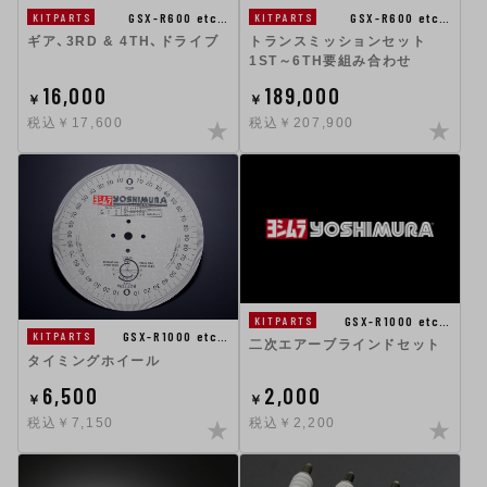
GSX-R600 etc…
GSX-R600 etc…
KITPARTS
KITPARTS
ギア、3RD & 4TH、ドライブ
トランスミッションセット
1ST～6TH要組み合わせ
16,000
189,000
￥
￥
税込￥17,600
税込￥207,900
GSX-R1000 etc…
KITPARTS
GSX-R1000 etc…
KITPARTS
二次エアーブラインドセット
タイミングホイール
6,500
2,000
￥
￥
税込￥7,150
税込￥2,200