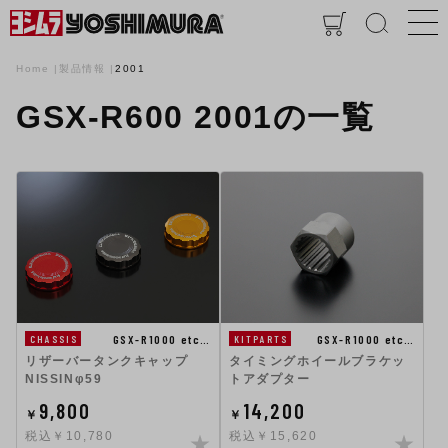
Home
製品情報
2001
GSX-R600 2001の一覧
GSX-R1000 etc…
GSX-R1000 etc…
KITPARTS
CHASSIS
タイミングホイールブラケッ
リザーバータンクキャップ
トアダプター
NISSINφ59
9,800
14,200
￥
￥
税込￥10,780
税込￥15,620