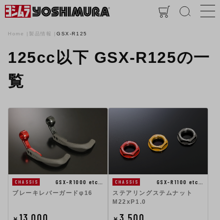
Home
製品情報
GSX-R125
125cc以下 GSX-R125の一
覧
GSX-R1100 etc…
GSX-R1000 etc…
CHASSIS
CHASSIS
ステアリングステムナット
ブレーキレバーガードφ16
M22xP1.0
13,000
3,500
￥
￥