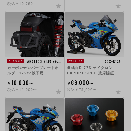
税込￥10,780
GSX-R125
ADDRESS V125 etc…
EXHAUST
CHASSIS
機械曲R-77S サイクロン
カーボンナンバープレートホ
EXPORT SPEC 政府認証
ルダー125cc以下用
10,000
69,000
￥
〜
￥
〜
税込￥11,000〜
税込￥75,900〜