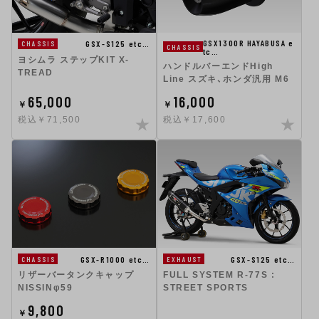
GSX1300R HAYABUSA e
GSX-S125 etc…
CHASSIS
CHASSIS
tc…
ヨシムラ ステップKIT X-
ハンドルバーエンドHigh
TREAD
Line スズキ、ホンダ汎用 M6
65,000
16,000
￥
￥
税込￥71,500
税込￥17,600
GSX-R1000 etc…
GSX-S125 etc…
CHASSIS
EXHAUST
リザーバータンクキャップ
FULL SYSTEM R-77S :
NISSINφ59
STREET SPORTS
9,800
￥