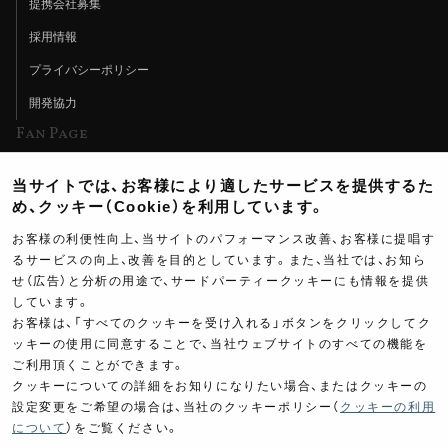
提携会社募集
採用情報
プライバシーポリシー
開発協力
Fan Page
Web特集記事
当サイトでは、お客様により適したサービスを提供するた
ヨシムラTV
め、クッキー（Cookie）を利用しています。
イベント情報
お客様の利便性向上、当サイトのパフォーマンス改善、お客様に提唱す
るサービスの向上、改善を目的としています。また、当社では、お知ら
イベントスケジュール
せ（広告）と分析の用途で、サードパーティークッキーにも情報を提供
しています。
ツーリングブレイクタイム
お客様は、「すべてのクッキーを受け入れる」ボタンをクリックしてク
壁紙
ッキーの使用に同意することで、当社ウェブサイトのすべての機能を
ご利用頂くことができます。
製品ポスター
クッキーについての詳細をお知りになりたい場合、またはクッキーの
設定変更をご希望の場合は、当社のクッキーポリシー（
クッキーの利用
について
）をご覧ください。