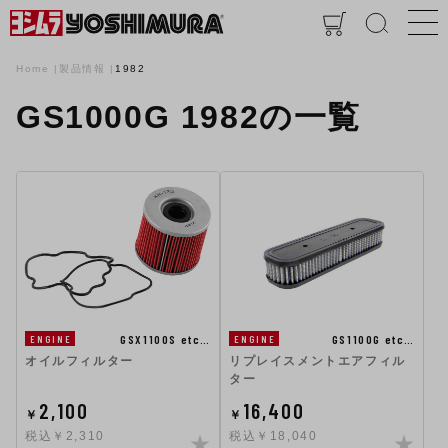
Home
製品情報
1982
GS1000G 1982の一覧
GSX1100S etc…
GS1100G etc…
ENGINE
ENGINE
オイルフィルター
リプレイスメントエアフィル
ター
2,100
16,400
￥
￥
税込￥2,310
税込￥18,040