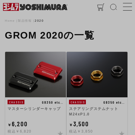
Home
製品情報
2020
GROM 2020の一覧
GB350 etc…
GB350 etc…
CHASSIS
CHASSIS
マスターシリンダーキャップ
ステアリングステムナット
M24xP1.0
6,200
3,500
￥
￥
税込￥6,820
税込￥3,850