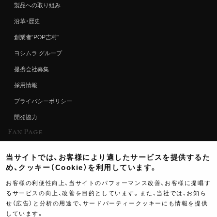
製品への取り組み
沿革・歴史
創業者“POP吉村”
ヨシムラ グループ
提携会社募集
採用情報
プライバシーポリシー
開発協力
Fan Page
Web特集記事
当サイトでは、お客様により適したサービスを提供するた
ヨシムラTV
め、クッキー（Cookie）を利用しています。
イベント情報
お客様の利便性向上、当サイトのパフォーマンス改善、お客様に提唱す
るサービスの向上、改善を目的としています。また、当社では、お知ら
イベントスケジュール
せ（広告）と分析の用途で、サードパーティークッキーにも情報を提供
しています。
ツーリングブレイクタイム