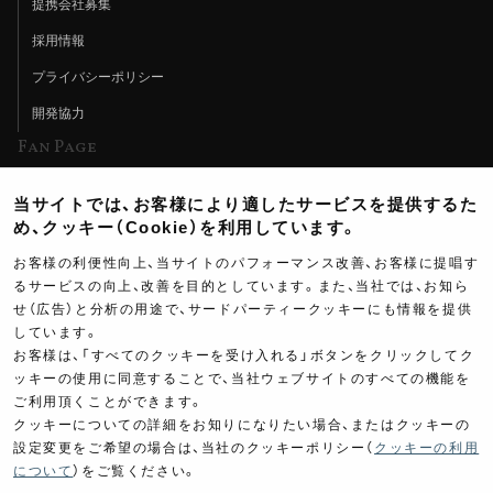
提携会社募集
採用情報
プライバシーポリシー
開発協力
Fan Page
Web特集記事
当サイトでは、お客様により適したサービスを提供するた
ヨシムラTV
め、クッキー（Cookie）を利用しています。
イベント情報
お客様の利便性向上、当サイトのパフォーマンス改善、お客様に提唱す
るサービスの向上、改善を目的としています。また、当社では、お知ら
イベントスケジュール
せ（広告）と分析の用途で、サードパーティークッキーにも情報を提供
しています。
ツーリングブレイクタイム
お客様は、「すべてのクッキーを受け入れる」ボタンをクリックしてク
壁紙
ッキーの使用に同意することで、当社ウェブサイトのすべての機能を
ご利用頂くことができます。
製品ポスター
クッキーについての詳細をお知りになりたい場合、またはクッキーの
設定変更をご希望の場合は、当社のクッキーポリシー（
クッキーの利用
について
）をご覧ください。