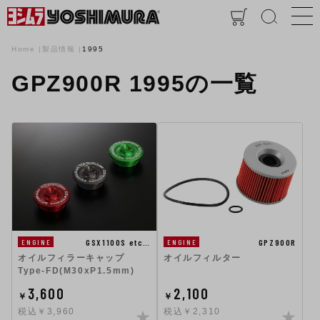
Home
製品情報
1995
GPZ900R 1995の一覧
GSX1100S etc…
GPZ900R
ENGINE
ENGINE
オイルフィラーキャップ
オイルフィルター
Type-FD(M30xP1.5mm)
3,600
2,100
￥
￥
税込￥3,960
税込￥2,310