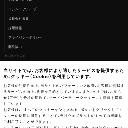
ヨシムラ グループ
提携会社募集
採用情報
プライバシーポリシー
開発協力
Fan Page
Web特集記事
当サイトでは、お客様により適したサービスを提供するた
ヨシムラTV
め、クッキー（Cookie）を利用しています。
イベント情報
お客様の利便性向上、当サイトのパフォーマンス改善、お客様に提唱す
るサービスの向上、改善を目的としています。また、当社では、お知ら
イベントスケジュール
せ（広告）と分析の用途で、サードパーティークッキーにも情報を提供
ツーリングブレイクタイム
しています。
お客様は、「すべてのクッキーを受け入れる」ボタンをクリックしてク
壁紙
ッキーの使用に同意することで、当社ウェブサイトのすべての機能を
ご利用頂くことができます。
製品ポスター
クッキーについての詳細をお知りになりたい場合、またはクッキーの