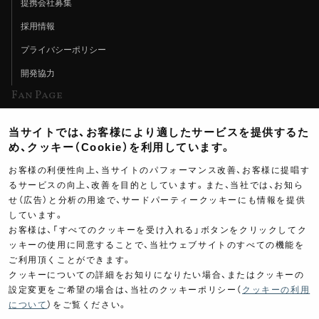
提携会社募集
採用情報
プライバシーポリシー
開発協力
Fan Page
Web特集記事
当サイトでは、お客様により適したサービスを提供するた
ヨシムラTV
め、クッキー（Cookie）を利用しています。
イベント情報
お客様の利便性向上、当サイトのパフォーマンス改善、お客様に提唱す
るサービスの向上、改善を目的としています。また、当社では、お知ら
イベントスケジュール
せ（広告）と分析の用途で、サードパーティークッキーにも情報を提供
しています。
ツーリングブレイクタイム
お客様は、「すべてのクッキーを受け入れる」ボタンをクリックしてク
壁紙
ッキーの使用に同意することで、当社ウェブサイトのすべての機能を
ご利用頂くことができます。
製品ポスター
クッキーについての詳細をお知りになりたい場合、またはクッキーの
設定変更をご希望の場合は、当社のクッキーポリシー（
クッキーの利用
について
）をご覧ください。