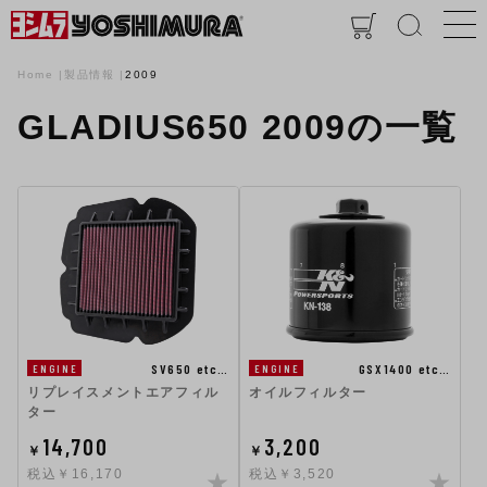
Home
製品情報
2009
GLADIUS650 2009の一覧
SV650 etc…
GSX1400 etc…
ENGINE
ENGINE
リプレイスメントエアフィル
オイルフィルター
ター
14,700
3,200
￥
￥
税込￥16,170
税込￥3,520