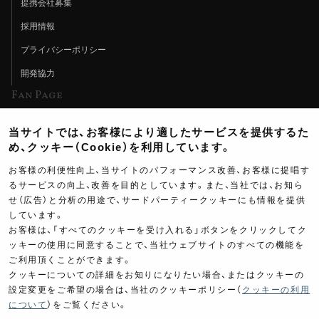
提携会社募集
採用情報
プライバシーポリシー
開発協力
Fan Page
Web特集記事
当サイトでは、お客様により適したサービスを提供するた
ヨシムラTV
め、クッキー（Cookie）を利用しています。
イベント情報
お客様の利便性向上、当サイトのパフォーマンス改善、お客様に提唱す
るサービスの向上、改善を目的としています。また、当社では、お知ら
イベントスケジュール
せ（広告）と分析の用途で、サードパーティークッキーにも情報を提供
しています。
ツーリングブレイクタイム
お客様は、「すべてのクッキーを受け入れる」ボタンをクリックしてク
壁紙
ッキーの使用に同意することで、当社ウェブサイトのすべての機能を
ご利用頂くことができます。
製品ポスター
クッキーについての詳細をお知りになりたい場合、またはクッキーの
設定変更をご希望の場合は、当社のクッキーポリシー（
クッキーの利用
について
）をご覧ください。