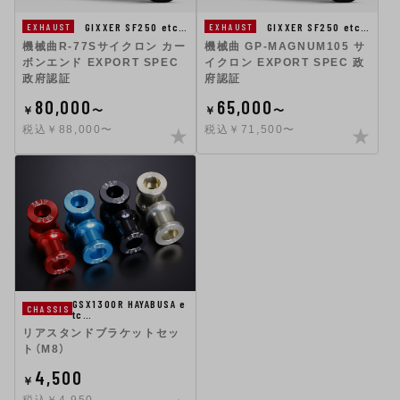
GIXXER SF250 etc…
GIXXER SF250 etc…
EXHAUST
EXHAUST
機械曲R-77Sサイクロン カー
機械曲 GP-MAGNUM105 サ
ボンエンド EXPORT SPEC
イクロン EXPORT SPEC 政
政府認証
府認証
80,000
65,000
￥
〜
￥
〜
税込￥88,000〜
税込￥71,500〜
GSX1300R HAYABUSA e
CHASSIS
tc…
リアスタンドブラケットセッ
ト（M8）
4,500
￥
税込￥4,950