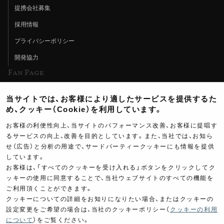
提携会社募集
採用情報
プライバシーポリシー
開発協力
Fan Page
Web特集記事
当サイトでは、お客様により適したサービスを提供するた
ヨシムラTV
め、クッキー（Cookie）を利用しています。
イベント情報
お客様の利便性向上、当サイトのパフォーマンス改善、お客様に提唱す
るサービスの向上、改善を目的としています。また、当社では、お知ら
イベントスケジュール
せ（広告）と分析の用途で、サードパーティークッキーにも情報を提供
ツーリングブレイクタイム
しています。
お客様は、「すべてのクッキーを受け入れる」ボタンをクリックしてク
壁紙
ッキーの使用に同意することで、当社ウェブサイトのすべての機能を
ご利用頂くことができます。
製品ポスター
クッキーについての詳細をお知りになりたい場合、またはクッキーの
設定変更をご希望の場合は、当社のクッキーポリシー（
クッキーの利用
について
）をご覧ください。