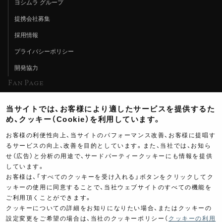
ヨシムラ グループ
提携会社募集
採用情報
プライバシーポリシー
開発協力
Fan Page
Web特集記事
当サイトでは、お客様により適したサービスを提供するた
ヨシムラTV
め、クッキー（Cookie）を利用しています。
イベント情報
お客様の利便性向上、当サイトのパフォーマンス改善、お客様に提唱す
るサービスの向上、改善を目的としています。また、当社では、お知ら
イベントスケジュール
せ（広告）と分析の用途で、サードパーティークッキーにも情報を提供
ツーリングブレイクタイム
しています。
お客様は、「すべてのクッキーを受け入れる」ボタンをクリックしてク
壁紙
ッキーの使用に同意することで、当社ウェブサイトのすべての機能を
ご利用頂くことができます。
製品ポスター
クッキーについての詳細をお知りになりたい場合、またはクッキーの
設定変更をご希望の場合は、当社のクッキーポリシー（
クッキーの利用