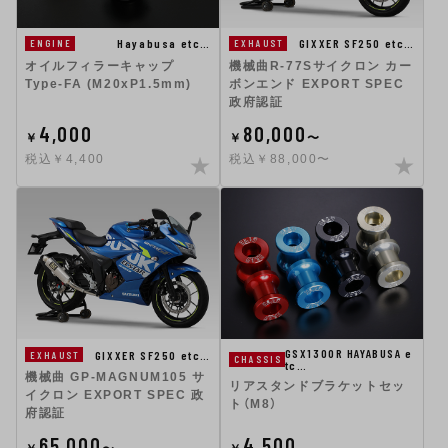
GIXXER SF250 etc…
Hayabusa etc…
EXHAUST
ENGINE
機械曲R-77Sサイクロン カー
オイルフィラーキャップ
ボンエンド EXPORT SPEC
Type-FA (M20xP1.5mm)
政府認証
4,000
80,000
￥
￥
〜
税込￥4,400
税込￥88,000〜
GSX1300R HAYABUSA e
GIXXER SF250 etc…
EXHAUST
CHASSIS
tc…
機械曲 GP-MAGNUM105 サ
リアスタンドブラケットセッ
イクロン EXPORT SPEC 政
ト（M8）
府認証
65,000
4,500