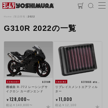
Home
製品情報
2022
G310R 2022の一覧
G310GS etc…
G310R
ENGINE
EXHAUST
リプレイスメントエアフィル
機械曲 R-77J レーシングサ
ター
イクロン カーボンエンド
128,000
11,000
￥
〜
￥
税込￥140,800〜
税込￥12,100