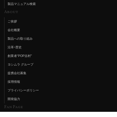
製品マニュアル検索
About
ご挨拶
会社概要
製品への取り組み
沿革・歴史
創業者“POP吉村”
ヨシムラ グループ
提携会社募集
採用情報
プライバシーポリシー
開発協力
Fan Page
Web特集記事