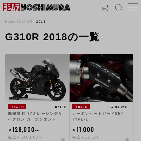
Home
製品情報
2018
G310R 2018の一覧
G310R etc…
G310R
EXHAUST
EXHAUST
カーボンヒートガードSET
機械曲 R-77J レーシングサ
TYPE-1
イクロン カーボンエンド
128,000
11,000
￥
〜
￥
税込￥140,800〜
税込￥12,100