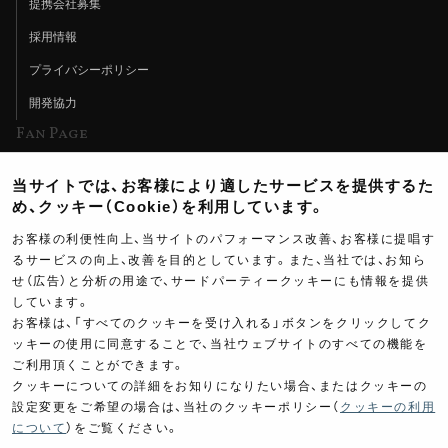
提携会社募集
採用情報
プライバシーポリシー
開発協力
Fan Page
Web特集記事
当サイトでは、お客様により適したサービスを提供するた
ヨシムラTV
め、クッキー（Cookie）を利用しています。
イベント情報
お客様の利便性向上、当サイトのパフォーマンス改善、お客様に提唱す
るサービスの向上、改善を目的としています。また、当社では、お知ら
イベントスケジュール
せ（広告）と分析の用途で、サードパーティークッキーにも情報を提供
しています。
ツーリングブレイクタイム
お客様は、「すべてのクッキーを受け入れる」ボタンをクリックしてク
壁紙
ッキーの使用に同意することで、当社ウェブサイトのすべての機能を
ご利用頂くことができます。
製品ポスター
クッキーについての詳細をお知りになりたい場合、またはクッキーの
設定変更をご希望の場合は、当社のクッキーポリシー（
クッキーの利用
について
）をご覧ください。