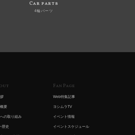
Car parts
4輪パーツ
out
Fan Page
拶
Web特集記事
概要
ヨシムラTV
への取り組み
イベント情報
・歴史
イベントスケジュール