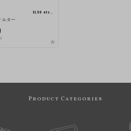
XL50 etc…
ィルター
0
0
Product Categories