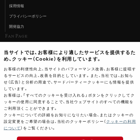
採用情報
プライバシーポリシー
開発協力
Fan Page
Web特集記事
当サイトでは、お客様により適したサービスを提供するた
ヨシムラTV
め、クッキー（Cookie）を利用しています。
イベント情報
お客様の利便性向上、当サイトのパフォーマンス改善、お客様に提唱す
るサービスの向上、改善を目的としています。また、当社では、お知ら
イベントスケジュール
せ（広告）と分析の用途で、サードパーティークッキーにも情報を提供
しています。
ツーリングブレイクタイム
お客様は、「すべてのクッキーを受け入れる」ボタンをクリックしてク
壁紙
ッキーの使用に同意することで、当社ウェブサイトのすべての機能を
ご利用頂くことができます。
製品ポスター
クッキーについての詳細をお知りになりたい場合、またはクッキーの
設定変更をご希望の場合は、当社のクッキーポリシー（
クッキーの利用
について
）をご覧ください。