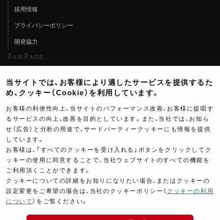
採用情報
プライバシーポリシー
開発協力
Fan Page
Web特集記事
当サイトでは、お客様により適したサービスを提供するた
ヨシムラTV
め、クッキー（Cookie）を利用しています。
イベント情報
お客様の利便性向上、当サイトのパフォーマンス改善、お客様に提唱す
るサービスの向上、改善を目的としています。また、当社では、お知ら
イベントスケジュール
せ（広告）と分析の用途で、サードパーティークッキーにも情報を提供
しています。
ツーリングブレイクタイム
お客様は、「すべてのクッキーを受け入れる」ボタンをクリックしてク
壁紙
ッキーの使用に同意することで、当社ウェブサイトのすべての機能を
ご利用頂くことができます。
製品ポスター
クッキーについての詳細をお知りになりたい場合、またはクッキーの
設定変更をご希望の場合は、当社のクッキーポリシー（
クッキーの利用
について
）をご覧ください。