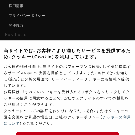
採用情報
プライバシーポリシー
開発協力
Fan Page
Web特集記事
当サイトでは、お客様により適したサービスを提供するた
ヨシムラTV
め、クッキー（Cookie）を利用しています。
イベント情報
お客様の利便性向上、当サイトのパフォーマンス改善、お客様に提唱す
るサービスの向上、改善を目的としています。また、当社では、お知ら
イベントスケジュール
せ（広告）と分析の用途で、サードパーティークッキーにも情報を提供
しています。
ツーリングブレイクタイム
お客様は、「すべてのクッキーを受け入れる」ボタンをクリックしてク
壁紙
ッキーの使用に同意することで、当社ウェブサイトのすべての機能を
ご利用頂くことができます。
製品ポスター
クッキーについての詳細をお知りになりたい場合、またはクッキーの
設定変更をご希望の場合は、当社のクッキーポリシー（
クッキーの利用
について
）をご覧ください。