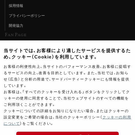
採用情報
プライバシーポリシー
開発協力
Fan Page
Web特集記事
当サイトでは、お客様により適したサービスを提供するた
ヨシムラTV
め、クッキー（Cookie）を利用しています。
イベント情報
お客様の利便性向上、当サイトのパフォーマンス改善、お客様に提唱す
るサービスの向上、改善を目的としています。また、当社では、お知ら
イベントスケジュール
せ（広告）と分析の用途で、サードパーティークッキーにも情報を提供
しています。
ツーリングブレイクタイム
お客様は、「すべてのクッキーを受け入れる」ボタンをクリックしてク
壁紙
ッキーの使用に同意することで、当社ウェブサイトのすべての機能を
ご利用頂くことができます。
製品ポスター
クッキーについての詳細をお知りになりたい場合、またはクッキーの
設定変更をご希望の場合は、当社のクッキーポリシー（
クッキーの利用
について
）をご覧ください。