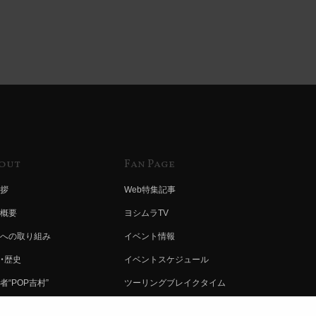
out
Fan Page
拶
Web特集記事
概要
ヨシムラTV
への取り組み
イベント情報
・歴史
イベントスケジュール
者“POP吉村”
ツーリングブレイクタイム
ムラ グループ
壁紙