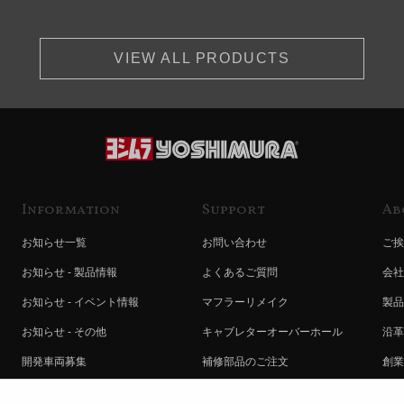
VIEW ALL PRODUCTS
Information
Support
Ab
お知らせ一覧
お問い合わせ
ご挨
お知らせ - 製品情報
よくあるご質問
会社
お知らせ - イベント情報
マフラーリメイク
製品
お知らせ - その他
キャブレターオーバーホール
沿革
開発車両募集
補修部品のご注文
創業
コラボレート自動販売機のご案内
オンライン保証登録
ヨシ