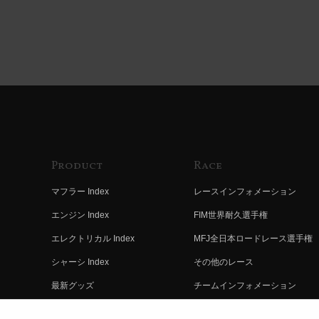
Product
Race
マフラー Index
レースインフォメーション
エンジン Index
FIM世界耐久選手権
エレクトリカル Index
MFJ全日本ロードレース選手権
シャーシ Index
その他のレース
最新グッズ
チームインフォメーション
キットパーツ
レースの歴史