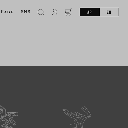
nPage
SNS
JP
EN