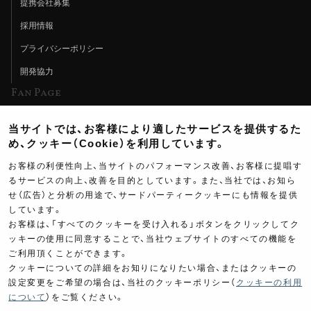
提携会社募集
採用情報
プライバシーポリシー
開発協力
Fan Page
Web特集記事
当サイトでは、お客様により適したサービスを提供するた
ヨシムラTV
め、クッキー（Cookie）を利用しています。
イベント情報
お客様の利便性向上、当サイトのパフォーマンス改善、お客様に提唱す
るサービスの向上、改善を目的としています。また、当社では、お知ら
イベントスケジュール
せ（広告）と分析の用途で、サードパーティークッキーにも情報を提供
しています。
ツーリングブレイクタイム
お客様は、「すべてのクッキーを受け入れる」ボタンをクリックしてク
壁紙
ッキーの使用に同意することで、当社ウェブサイトのすべての機能を
ご利用頂くことができます。
製品ポスター
クッキーについての詳細をお知りになりたい場合、またはクッキーの
設定変更をご希望の場合は、当社のクッキーポリシー（
クッキーの利用
について
）をご覧ください。