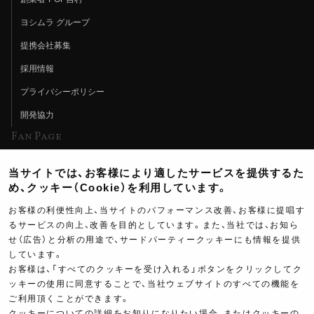
ヨシムラ グループ
提携会社募集
採用情報
プライバシーポリシー
開発協力
Fan Page
Web特集記事
当サイトでは、お客様により適したサービスを提供するた
ヨシムラTV
め、クッキー（Cookie）を利用しています。
イベント情報
お客様の利便性向上、当サイトのパフォーマンス改善、お客様に提唱す
るサービスの向上、改善を目的としています。また、当社では、お知ら
イベントスケジュール
せ（広告）と分析の用途で、サードパーティークッキーにも情報を提供
ツーリングブレイクタイム
しています。
お客様は、「すべてのクッキーを受け入れる」ボタンをクリックしてク
壁紙
ッキーの使用に同意することで、当社ウェブサイトのすべての機能を
ご利用頂くことができます。
製品ポスター
クッキーについての詳細をお知りになりたい場合、またはクッキーの