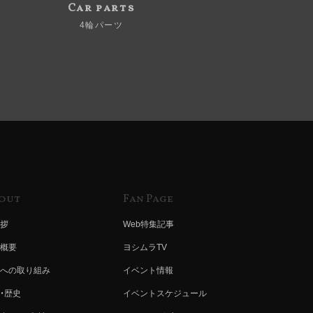
Car parts
4輪パーツ
out
Fan Page
拶
Web特集記事
概要
ヨシムラTV
への取り組み
イベント情報
・歴史
イベントスケジュール