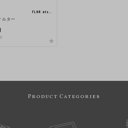
FLHR etc…
ィルター
0
0
Product Categories