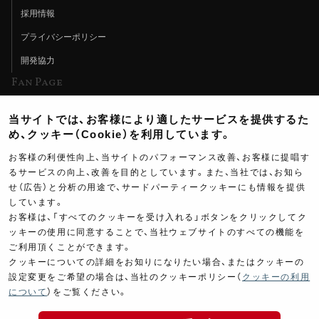
採用情報
プライバシーポリシー
開発協力
Fan Page
Web特集記事
当サイトでは、お客様により適したサービスを提供するた
ヨシムラTV
め、クッキー（Cookie）を利用しています。
イベント情報
お客様の利便性向上、当サイトのパフォーマンス改善、お客様に提唱す
るサービスの向上、改善を目的としています。また、当社では、お知ら
イベントスケジュール
せ（広告）と分析の用途で、サードパーティークッキーにも情報を提供
しています。
ツーリングブレイクタイム
お客様は、「すべてのクッキーを受け入れる」ボタンをクリックしてク
壁紙
ッキーの使用に同意することで、当社ウェブサイトのすべての機能を
ご利用頂くことができます。
製品ポスター
クッキーについての詳細をお知りになりたい場合、またはクッキーの
設定変更をご希望の場合は、当社のクッキーポリシー（
クッキーの利用
について
）をご覧ください。