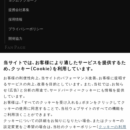
ヨシムラ グループ
提携会社募集
採用情報
プライバシーポリシー
開発協力
Fan Page
Web特集記事
当サイトでは、お客様により適したサービスを提供するた
ヨシムラTV
め、クッキー（Cookie）を利用しています。
イベント情報
お客様の利便性向上、当サイトのパフォーマンス改善、お客様に提唱す
るサービスの向上、改善を目的としています。また、当社では、お知ら
イベントスケジュール
せ（広告）と分析の用途で、サードパーティークッキーにも情報を提供
しています。
ツーリングブレイクタイム
お客様は、「すべてのクッキーを受け入れる」ボタンをクリックしてク
壁紙
ッキーの使用に同意することで、当社ウェブサイトのすべての機能を
ご利用頂くことができます。
製品ポスター
クッキーについての詳細をお知りになりたい場合、またはクッキーの
設定変更をご希望の場合は、当社のクッキーポリシー（
クッキーの利用