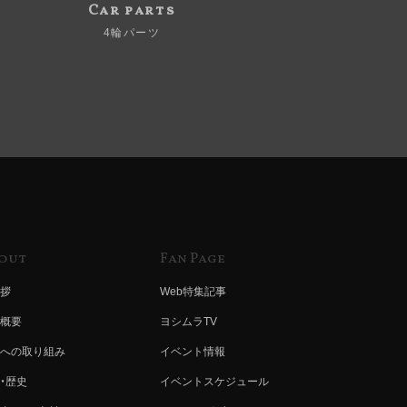
Car parts
4輪パーツ
out
Fan Page
拶
Web特集記事
概要
ヨシムラTV
への取り組み
イベント情報
・歴史
イベントスケジュール