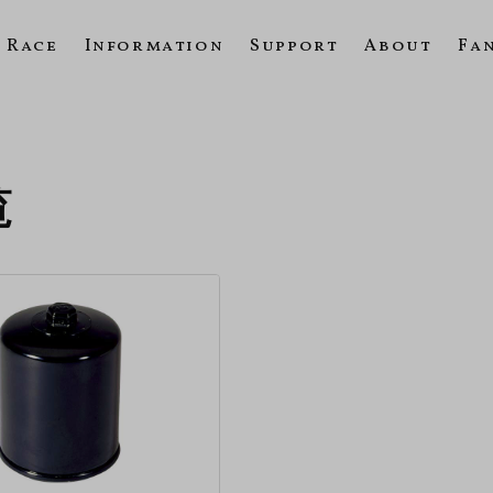
Race
Information
Support
About
Fa
覧