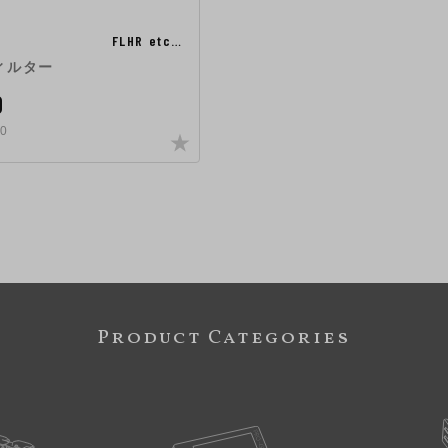
FLHR etc…
ィルター
0
0
Product Categories