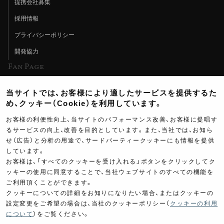
提携会社募集
採用情報
プライバシーポリシー
開発協力
Fan Page
Web特集記事
当サイトでは、お客様により適したサービスを提供するた
ヨシムラTV
め、クッキー（Cookie）を利用しています。
イベント情報
お客様の利便性向上、当サイトのパフォーマンス改善、お客様に提唱す
るサービスの向上、改善を目的としています。また、当社では、お知ら
イベントスケジュール
せ（広告）と分析の用途で、サードパーティークッキーにも情報を提供
しています。
ツーリングブレイクタイム
お客様は、「すべてのクッキーを受け入れる」ボタンをクリックしてク
壁紙
ッキーの使用に同意することで、当社ウェブサイトのすべての機能を
ご利用頂くことができます。
製品ポスター
クッキーについての詳細をお知りになりたい場合、またはクッキーの
設定変更をご希望の場合は、当社のクッキーポリシー（
クッキーの利用
について
）をご覧ください。