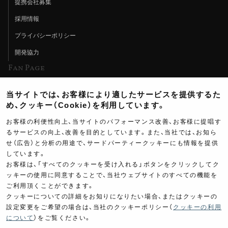
提携会社募集
採用情報
プライバシーポリシー
開発協力
Fan Page
Web特集記事
当サイトでは、お客様により適したサービスを提供するた
ヨシムラTV
め、クッキー（Cookie）を利用しています。
イベント情報
お客様の利便性向上、当サイトのパフォーマンス改善、お客様に提唱す
るサービスの向上、改善を目的としています。また、当社では、お知ら
イベントスケジュール
せ（広告）と分析の用途で、サードパーティークッキーにも情報を提供
しています。
ツーリングブレイクタイム
お客様は、「すべてのクッキーを受け入れる」ボタンをクリックしてク
壁紙
ッキーの使用に同意することで、当社ウェブサイトのすべての機能を
ご利用頂くことができます。
製品ポスター
クッキーについての詳細をお知りになりたい場合、またはクッキーの
設定変更をご希望の場合は、当社のクッキーポリシー（
クッキーの利用
について
）をご覧ください。