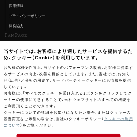
採用情報
プライバシーポリシー
開発協力
Fan Page
Web特集記事
当サイトでは、お客様により適したサービスを提供するた
ヨシムラTV
め、クッキー（Cookie）を利用しています。
イベント情報
お客様の利便性向上、当サイトのパフォーマンス改善、お客様に提唱す
るサービスの向上、改善を目的としています。また、当社では、お知ら
イベントスケジュール
せ（広告）と分析の用途で、サードパーティークッキーにも情報を提供
しています。
ツーリングブレイクタイム
お客様は、「すべてのクッキーを受け入れる」ボタンをクリックしてク
壁紙
ッキーの使用に同意することで、当社ウェブサイトのすべての機能を
ご利用頂くことができます。
製品ポスター
クッキーについての詳細をお知りになりたい場合、またはクッキーの
設定変更をご希望の場合は、当社のクッキーポリシー（
クッキーの利用
について
）をご覧ください。