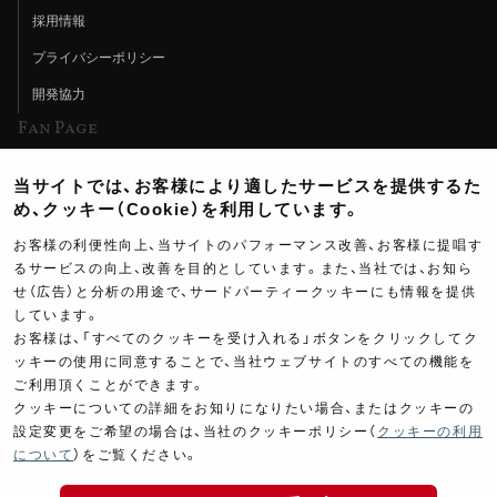
採用情報
プライバシーポリシー
開発協力
Fan Page
Web特集記事
当サイトでは、お客様により適したサービスを提供するた
ヨシムラTV
め、クッキー（Cookie）を利用しています。
イベント情報
お客様の利便性向上、当サイトのパフォーマンス改善、お客様に提唱す
るサービスの向上、改善を目的としています。また、当社では、お知ら
イベントスケジュール
せ（広告）と分析の用途で、サードパーティークッキーにも情報を提供
しています。
ツーリングブレイクタイム
お客様は、「すべてのクッキーを受け入れる」ボタンをクリックしてク
壁紙
ッキーの使用に同意することで、当社ウェブサイトのすべての機能を
ご利用頂くことができます。
製品ポスター
クッキーについての詳細をお知りになりたい場合、またはクッキーの
設定変更をご希望の場合は、当社のクッキーポリシー（
クッキーの利用
について
）をご覧ください。