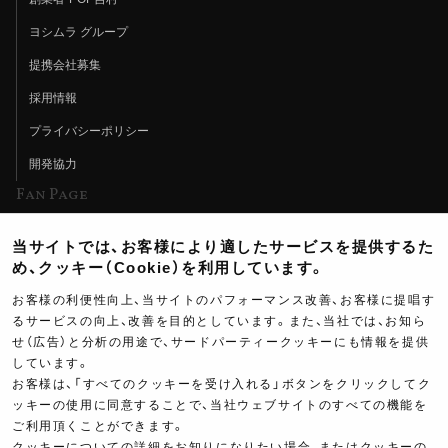
ヨシムラ グループ
提携会社募集
採用情報
プライバシーポリシー
開発協力
Fan Page
Web特集記事
当サイトでは、お客様により適したサービスを提供するた
ヨシムラTV
め、クッキー（Cookie）を利用しています。
イベント情報
お客様の利便性向上、当サイトのパフォーマンス改善、お客様に提唱す
るサービスの向上、改善を目的としています。また、当社では、お知ら
イベントスケジュール
せ（広告）と分析の用途で、サードパーティークッキーにも情報を提供
ツーリングブレイクタイム
しています。
お客様は、「すべてのクッキーを受け入れる」ボタンをクリックしてク
壁紙
ッキーの使用に同意することで、当社ウェブサイトのすべての機能を
ご利用頂くことができます。
製品ポスター
クッキーについての詳細をお知りになりたい場合、またはクッキーの