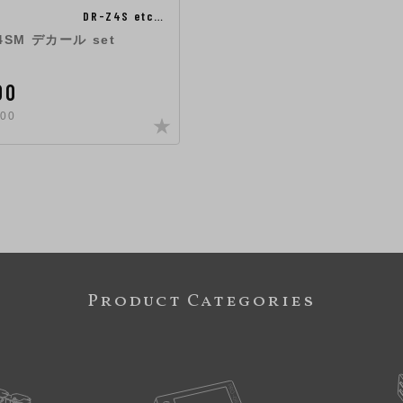
DR-Z4S etc…
/4SM デカール set
00
00
Product Categories