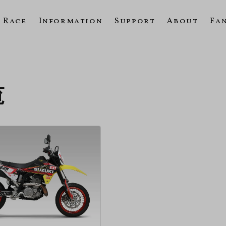
Race
Information
Support
About
Fa
覧