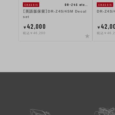
DR-Z4S etc…
CHASSIS
CHASSIS
【英語版保留】DR-Z4S/4SM Decal
DR-Z4S
set
42,000
42,0
￥
￥
税込￥46,200
税込￥46,2