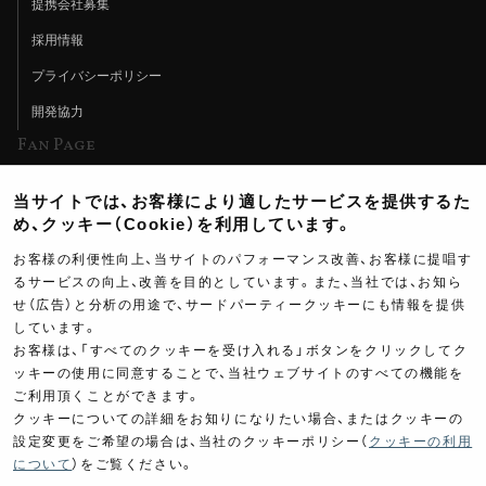
提携会社募集
採用情報
プライバシーポリシー
開発協力
Fan Page
Web特集記事
当サイトでは、お客様により適したサービスを提供するた
ヨシムラTV
め、クッキー（Cookie）を利用しています。
イベント情報
お客様の利便性向上、当サイトのパフォーマンス改善、お客様に提唱す
るサービスの向上、改善を目的としています。また、当社では、お知ら
イベントスケジュール
せ（広告）と分析の用途で、サードパーティークッキーにも情報を提供
しています。
ツーリングブレイクタイム
お客様は、「すべてのクッキーを受け入れる」ボタンをクリックしてク
壁紙
ッキーの使用に同意することで、当社ウェブサイトのすべての機能を
ご利用頂くことができます。
製品ポスター
クッキーについての詳細をお知りになりたい場合、またはクッキーの
設定変更をご希望の場合は、当社のクッキーポリシー（
クッキーの利用
について
）をご覧ください。