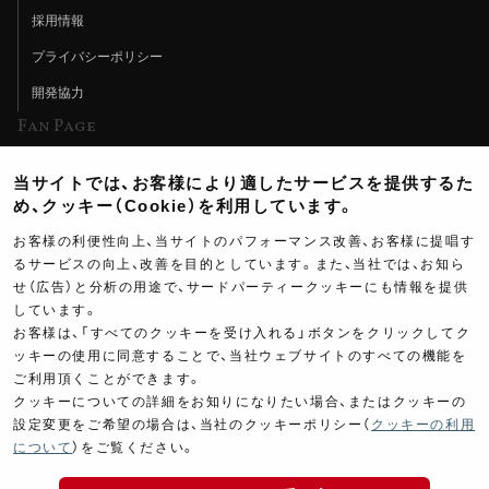
採用情報
プライバシーポリシー
開発協力
Fan Page
Web特集記事
当サイトでは、お客様により適したサービスを提供するた
ヨシムラTV
め、クッキー（Cookie）を利用しています。
イベント情報
お客様の利便性向上、当サイトのパフォーマンス改善、お客様に提唱す
るサービスの向上、改善を目的としています。また、当社では、お知ら
イベントスケジュール
せ（広告）と分析の用途で、サードパーティークッキーにも情報を提供
しています。
ツーリングブレイクタイム
お客様は、「すべてのクッキーを受け入れる」ボタンをクリックしてク
壁紙
ッキーの使用に同意することで、当社ウェブサイトのすべての機能を
ご利用頂くことができます。
製品ポスター
クッキーについての詳細をお知りになりたい場合、またはクッキーの
設定変更をご希望の場合は、当社のクッキーポリシー（
クッキーの利用
について
）をご覧ください。