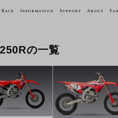
Race
Information
Support
About
Fa
CRF250Rの一覧