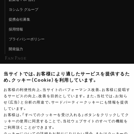
ヨシムラ グループ
提携会社募集
採用情報
プライバシーポリシー
開発協力
Fan Page
Web特集記事
当サイトでは、お客様により適したサービスを提供するた
ヨシムラTV
め、クッキー（Cookie）を利用しています。
イベント情報
お客様の利便性向上、当サイトのパフォーマンス改善、お客様に提唱す
るサービスの向上、改善を目的としています。また、当社では、お知ら
イベントスケジュール
せ（広告）と分析の用途で、サードパーティークッキーにも情報を提供
ツーリングブレイクタイム
しています。
お客様は、「すべてのクッキーを受け入れる」ボタンをクリックしてク
壁紙
ッキーの使用に同意することで、当社ウェブサイトのすべての機能を
ご利用頂くことができます。
製品ポスター
クッキーについての詳細をお知りになりたい場合、またはクッキーの