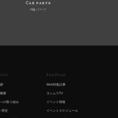
Car parts
4輪パーツ
out
Fan Page
拶
Web特集記事
概要
ヨシムラTV
への取り組み
イベント情報
・歴史
イベントスケジュール