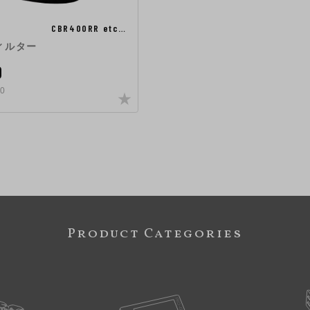
CBR400RR etc…
ィルター
0
0
Product Categories