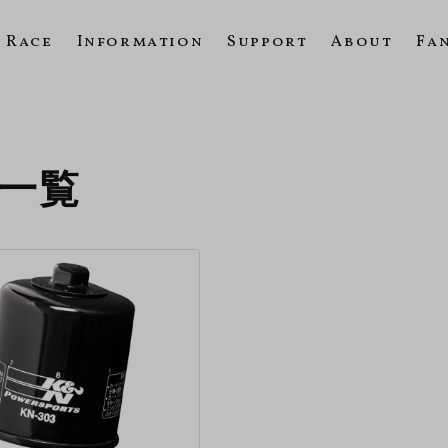
Race
Information
Support
About
Fa
の一覧