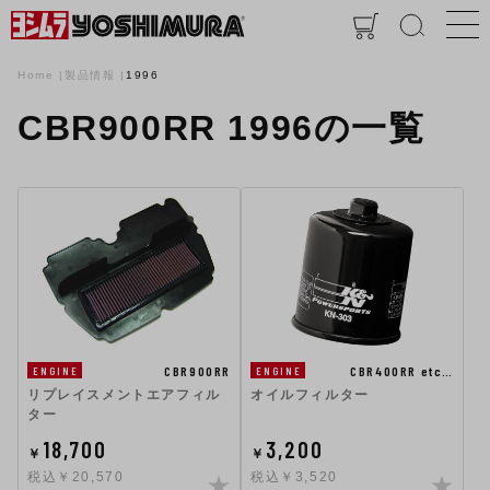
Home
製品情報
1996
CBR900RR 1996の一覧
CBR900RR
CBR400RR etc…
ENGINE
ENGINE
リプレイスメントエアフィル
オイルフィルター
ター
18,700
3,200
￥
￥
税込￥20,570
税込￥3,520