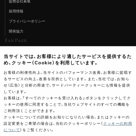
提携会社募集
採用情報
プライバシーポリシー
開発協力
Fan Page
Web特集記事
当サイトでは、お客様により適したサービスを提供するた
ヨシムラTV
め、クッキー（Cookie）を利用しています。
イベント情報
お客様の利便性向上、当サイトのパフォーマンス改善、お客様に提唱す
るサービスの向上、改善を目的としています。また、当社では、お知ら
イベントスケジュール
せ（広告）と分析の用途で、サードパーティークッキーにも情報を提供
しています。
ツーリングブレイクタイム
お客様は、「すべてのクッキーを受け入れる」ボタンをクリックしてク
壁紙
ッキーの使用に同意することで、当社ウェブサイトのすべての機能を
ご利用頂くことができます。
製品ポスター
クッキーについての詳細をお知りになりたい場合、またはクッキーの
設定変更をご希望の場合は、当社のクッキーポリシー（
クッキーの利用
について
）をご覧ください。