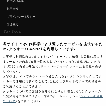
提携会社募集
採用情報
プライバシーポリシー
開発協力
Fan Page
Web特集記事
当サイトでは、お客様により適したサービスを提供するた
ヨシムラTV
め、クッキー（Cookie）を利用しています。
イベント情報
お客様の利便性向上、当サイトのパフォーマンス改善、お客様に提唱す
るサービスの向上、改善を目的としています。また、当社では、お知ら
イベントスケジュール
せ（広告）と分析の用途で、サードパーティークッキーにも情報を提供
しています。
ツーリングブレイクタイム
お客様は、「すべてのクッキーを受け入れる」ボタンをクリックしてク
壁紙
ッキーの使用に同意することで、当社ウェブサイトのすべての機能を
ご利用頂くことができます。
製品ポスター
クッキーについての詳細をお知りになりたい場合、またはクッキーの
設定変更をご希望の場合は、当社のクッキーポリシー（
クッキーの利用
について
）をご覧ください。