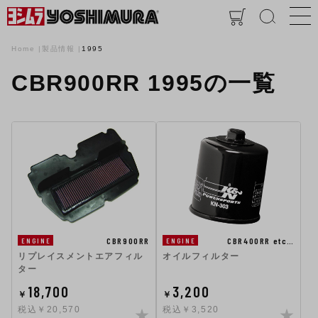
Home
製品情報
1995
CBR900RR 1995の一覧
CBR900RR
CBR400RR etc…
ENGINE
ENGINE
リプレイスメントエアフィル
オイルフィルター
ター
18,700
3,200
￥
￥
税込￥20,570
税込￥3,520