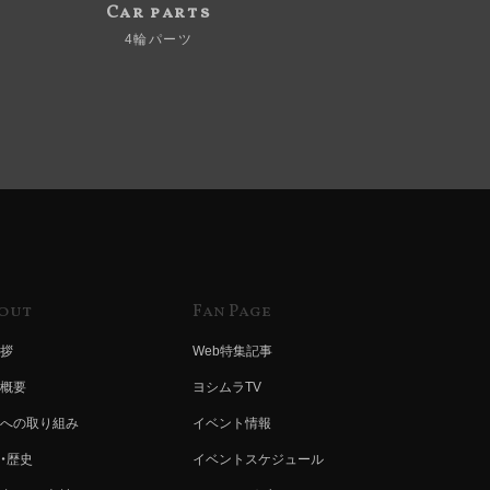
Car parts
4輪パーツ
out
Fan Page
拶
Web特集記事
概要
ヨシムラTV
への取り組み
イベント情報
・歴史
イベントスケジュール