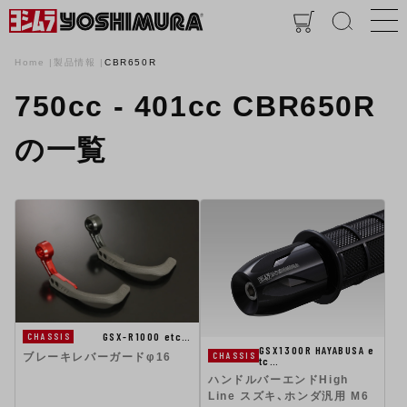
Home
製品情報
CBR650R
750cc - 401cc CBR650R
の一覧
GSX-R1000 etc…
CHASSIS
GSX1300R HAYABUSA e
CHASSIS
ブレーキレバーガードφ16
tc…
ハンドルバーエンドHigh
Line スズキ、ホンダ汎用 M6