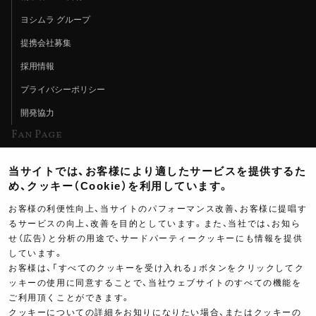
ヨシムラ グループ
提携会社募集
採用情報
プライバシーポリシー
開発協力
Fan Page
Web特集記事
当サイトでは、お客様により適したサービスを提供するた
ヨシムラTV
め、クッキー（Cookie）を利用しています。
イベント情報
お客様の利便性向上、当サイトのパフォーマンス改善、お客様に提唱す
るサービスの向上、改善を目的としています。また、当社では、お知ら
イベントスケジュール
せ（広告）と分析の用途で、サードパーティークッキーにも情報を提供
しています。
ツーリングブレイクタイム
お客様は、「すべてのクッキーを受け入れる」ボタンをクリックしてク
壁紙
ッキーの使用に同意することで、当社ウェブサイトのすべての機能を
ご利用頂くことができます。
製品ポスター
クッキーについての詳細をお知りになりたい場合、またはクッキーの