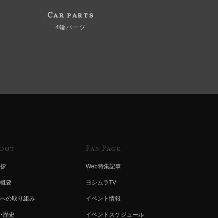
Car parts
4輪パーツ
out
Fan Page
拶
Web特集記事
概要
ヨシムラTV
への取り組み
イベント情報
・歴史
イベントスケジュール