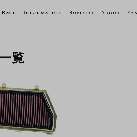
Race
Information
Support
About
Fa
の一覧