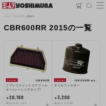
Home
製品情報
2015
CBR600RR 2015の一覧
CBR600RR
CBR1000RR etc…
ENGINE
ENGINE
リプレイスメントエアフィル
オイルフィルター
ター（レーシングタイプ）
20,100
3,200
￥
￥
税込￥22,110
税込￥3,520