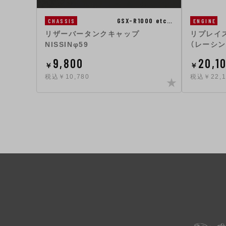
GSX-R1000 etc…
ENGINE
CHASSIS
リプレイ
リザーバータンクキャップ
（レーシ
NISSINφ59
9,800
20,1
￥
￥
税込￥10,780
税込￥22,1