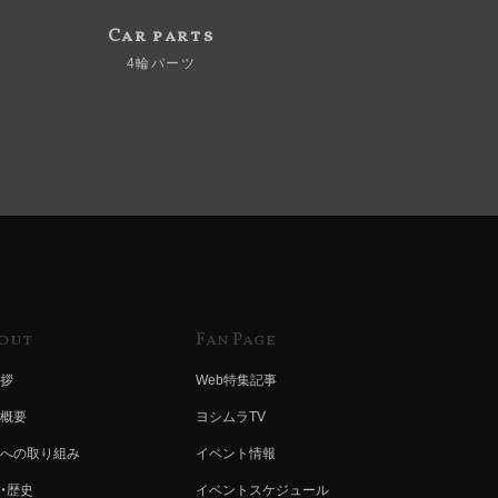
Car parts
4輪パーツ
out
Fan Page
拶
Web特集記事
概要
ヨシムラTV
への取り組み
イベント情報
・歴史
イベントスケジュール