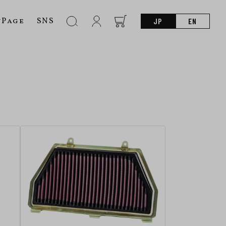
nPage
SNS
JP
EN