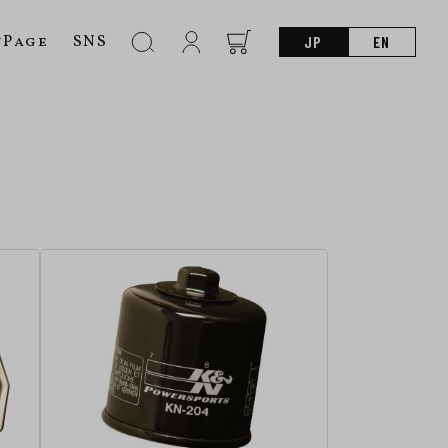
nPage
SNS
JP
EN