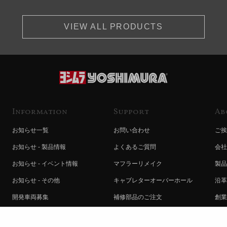
VIEW ALL PRODUCTS
Information
Support
Ab
お知らせ一覧
お問い合わせ
ご挨
お知らせ - 製品情報
よくあるご質問
会社
お知らせ - イベント情報
マフラーリメイク
製品
お知らせ - その他
キャブレターオーバーホール
沿革
開発車両募集
補修部品のご注文
創業
コラボレート自動販売機のご案内
オンライン保証登録
ヨシ