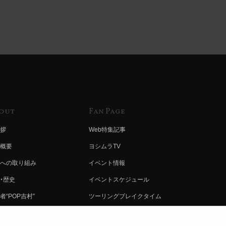
out
Fan Page
拶
Web特集記事
概要
ヨシムラTV
への取り組み
イベント情報
・歴史
イベントスケジュール
者“POP吉村”
ツーリングブレイクタイム
ムラ グループ
壁紙