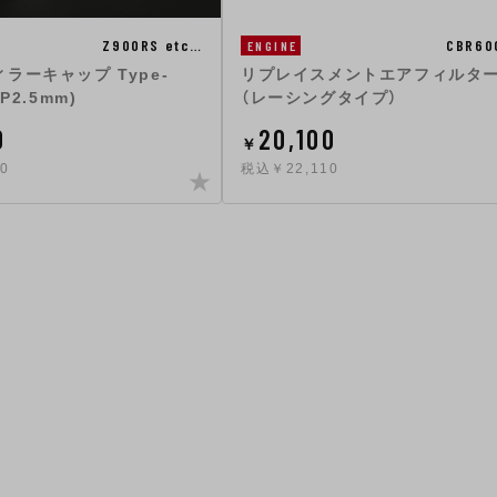
CBR60
Z900RS etc…
ENGINE
リプレイスメントエアフィルタ
ラーキャップ Type-
（レーシングタイプ）
P2.5mm)
0
20,100
￥
0
税込￥22,110