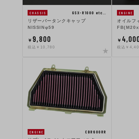
GSX-R1000 etc…
CHASSIS
ENGINE
リザーバータンクキャップ
オイルフィ
NISSINφ59
FB(M20x
9,800
4,00
￥
￥
税込￥10,780
税込￥4,40
CBR600RR
ENGINE