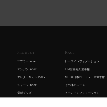
Product
Race
マフラー Index
レースインフォメーション
エンジン Index
FIM世界耐久選手権
エレクトリカル Index
MFJ全日本ロードレース選手権
シャーシ Index
その他のレース
最新グッズ
チームインフォメーション
キットパーツ
レースの歴史