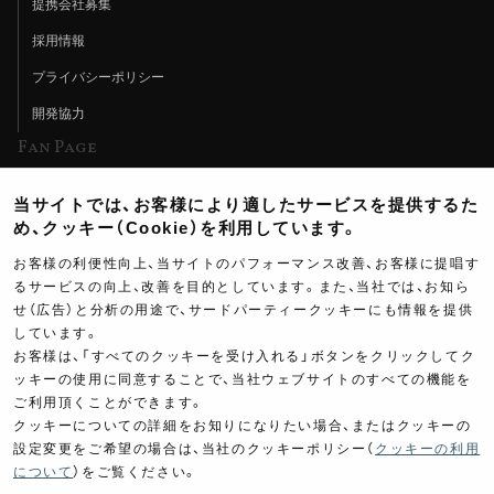
提携会社募集
採用情報
プライバシーポリシー
開発協力
Fan Page
Web特集記事
当サイトでは、お客様により適したサービスを提供するた
ヨシムラTV
め、クッキー（Cookie）を利用しています。
イベント情報
お客様の利便性向上、当サイトのパフォーマンス改善、お客様に提唱す
るサービスの向上、改善を目的としています。また、当社では、お知ら
イベントスケジュール
せ（広告）と分析の用途で、サードパーティークッキーにも情報を提供
しています。
ツーリングブレイクタイム
お客様は、「すべてのクッキーを受け入れる」ボタンをクリックしてク
壁紙
ッキーの使用に同意することで、当社ウェブサイトのすべての機能を
ご利用頂くことができます。
製品ポスター
クッキーについての詳細をお知りになりたい場合、またはクッキーの
設定変更をご希望の場合は、当社のクッキーポリシー（
クッキーの利用
について
）をご覧ください。