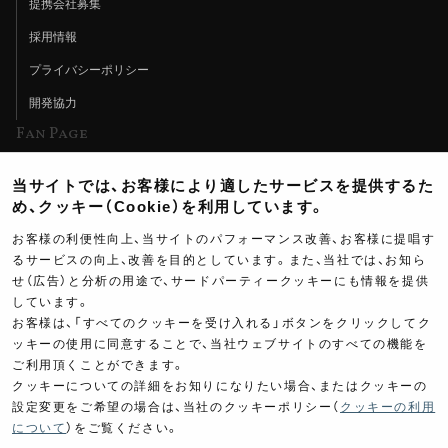
提携会社募集
採用情報
プライバシーポリシー
開発協力
Fan Page
Web特集記事
当サイトでは、お客様により適したサービスを提供するた
ヨシムラTV
め、クッキー（Cookie）を利用しています。
イベント情報
お客様の利便性向上、当サイトのパフォーマンス改善、お客様に提唱す
るサービスの向上、改善を目的としています。また、当社では、お知ら
イベントスケジュール
せ（広告）と分析の用途で、サードパーティークッキーにも情報を提供
しています。
ツーリングブレイクタイム
お客様は、「すべてのクッキーを受け入れる」ボタンをクリックしてク
壁紙
ッキーの使用に同意することで、当社ウェブサイトのすべての機能を
ご利用頂くことができます。
製品ポスター
クッキーについての詳細をお知りになりたい場合、またはクッキーの
設定変更をご希望の場合は、当社のクッキーポリシー（
クッキーの利用
について
）をご覧ください。