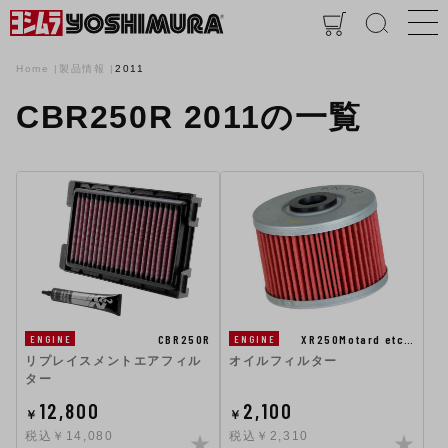
Home
製品情報
2011
CBR250R 2011の一覧
CBR250R
XR250Motard etc…
ENGINE
ENGINE
リプレイスメントエアフィル
オイルフィルター
ター
12,800
2,100
￥
￥
税込￥14,080
税込￥2,310