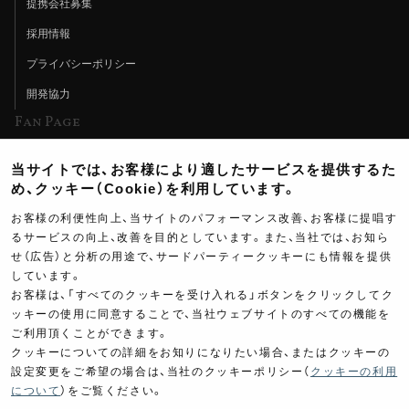
提携会社募集
採用情報
プライバシーポリシー
開発協力
Fan Page
Web特集記事
当サイトでは、お客様により適したサービスを提供するた
ヨシムラTV
め、クッキー（Cookie）を利用しています。
イベント情報
お客様の利便性向上、当サイトのパフォーマンス改善、お客様に提唱す
るサービスの向上、改善を目的としています。また、当社では、お知ら
イベントスケジュール
せ（広告）と分析の用途で、サードパーティークッキーにも情報を提供
しています。
ツーリングブレイクタイム
お客様は、「すべてのクッキーを受け入れる」ボタンをクリックしてク
壁紙
ッキーの使用に同意することで、当社ウェブサイトのすべての機能を
ご利用頂くことができます。
製品ポスター
クッキーについての詳細をお知りになりたい場合、またはクッキーの
設定変更をご希望の場合は、当社のクッキーポリシー（
クッキーの利用
について
）をご覧ください。