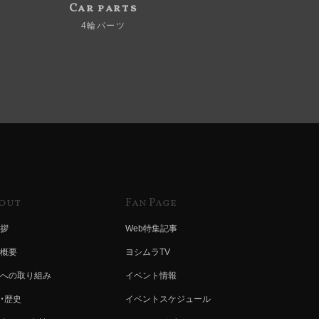
Car parts
4輪パーツ
out
Fan Page
拶
Web特集記事
概要
ヨシムラTV
への取り組み
イベント情報
・歴史
イベントスケジュール