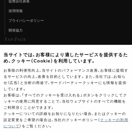
提携会社募集
採用情報
プライバシーポリシー
開発協力
Fan Page
Web特集記事
当サイトでは、お客様により適したサービスを提供するた
ヨシムラTV
め、クッキー（Cookie）を利用しています。
イベント情報
お客様の利便性向上、当サイトのパフォーマンス改善、お客様に提唱す
るサービスの向上、改善を目的としています。また、当社では、お知ら
イベントスケジュール
せ（広告）と分析の用途で、サードパーティークッキーにも情報を提供
しています。
ツーリングブレイクタイム
お客様は、「すべてのクッキーを受け入れる」ボタンをクリックしてク
壁紙
ッキーの使用に同意することで、当社ウェブサイトのすべての機能を
ご利用頂くことができます。
製品ポスター
クッキーについての詳細をお知りになりたい場合、またはクッキーの
設定変更をご希望の場合は、当社のクッキーポリシー（
クッキーの利用
について
）をご覧ください。